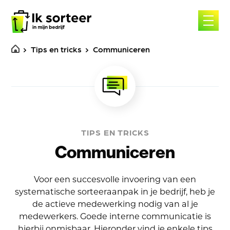
Skip
to
content
Tips en tricks
Communiceren
TIPS EN TRICKS
Communiceren
Voor een succesvolle invoering van een
systematische sorteeraanpak in je bedrijf, heb je
de actieve medewerking nodig van al je
medewerkers. Goede interne communicatie is
hierbij onmisbaar. Hieronder vind je enkele tips