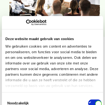
Deze website maakt gebruik van cookies
We gebruiken cookies om content en advertenties te
Vereenvoudig de sortering
personaliseren, om functies voor social media te bieden
en om ons websiteverkeer te analyseren. Ook delen we
Als je bij de systematische afvalsortering actief
informatie over uw gebruik van onze site met onze
betrokken medewerkers wilt, maak het hen dan
partners voor social media, adverteren en analyse. Deze
zo makkelijk mogelijk. Anders gezegd, zorg ervoor
partners kunnen deze gegevens combineren met andere
dat sorteren eenvoudig en op een natuurlijke
informatie die u aan ze heeft verstrekt of die ze hebben
manier gebeurt.
verzameld op basis van uw gebruik van hun services.
Plaats je verzamelbakken op toegankelijke
Toestemmingsselectie
locaties en vlak bij de werkplekken.
Noodzakelijk