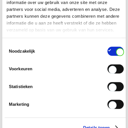
Oeps! Deze actie is nu afgelopen.
informatie over uw gebruik van onze site met onze
Aarzel niet om onze website te bezoeken om
partners voor social media, adverteren en analyse. Deze
meer te weten te komen over sorteren in
partners kunnen deze gegevens combineren met andere
bedrijven.
informatie die u aan ze heeft verstrekt of die ze hebben
verzameld op basis van uw gebruik van hun services.
Toestemmingsselectie
Noodzakelijk
Voorkeuren
Statistieken
Marketing
Details tonen