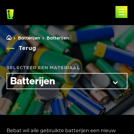
Skip
to
content
Batterijen
Batterijen
Terug
SELECTEER EEN MATERIAAL
Bebat wil alle gebruikte batterijen een nieuw