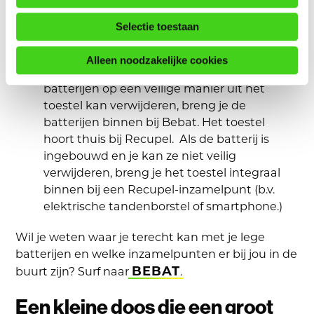
groot is voor de meeste inzamelpunten.
Selectie toestaan
Ingebouwde batterijen
in toestellen: Heb je
een afgedankt toestel dat een batterij (of
Alleen noodzakelijke cookies
meerdere batterijen) bevat? Als je de
batterijen op een veilige manier uit het
toestel kan verwijderen, breng je de
batterijen binnen bij Bebat. Het toestel
hoort thuis bij Recupel. Als de batterij is
ingebouwd en je kan ze niet veilig
verwijderen, breng je het toestel integraal
binnen bij een Recupel-inzamelpunt (b.v.
elektrische tandenborstel of smartphone.)
Wil je weten waar je terecht kan met je lege
batterijen en welke inzamelpunten er bij jou in de
BEBAT
buurt zijn? Surf naar
.
Een kleine doos die een groot